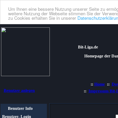
Um Ihnen eine bessere Nutzung unserer Seite zu ermög
weitere Nutzung der Webseite stimmen Sie der Verwend
zu Cookies erhalten Sie in unserer
Datenschutzerkläru
Bit-Liga.de
Homepage der Dartli
::
Home
::
Do
Benutzer anlegen
::
Impressum Bit-
Benutzer Info
Benutzer- Login