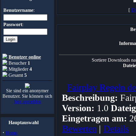
[
Do
Benutzername
:
Passwort
:
Be
Informa
Benutzer online
Sortiere Downloads nac
Besucher
1
Dateie
Mitglieder
4
Gesamt
5
Fairplay Regeln d
Sie sind ein anonymer
Beschreibung:
Fair
Benutzer. Sie können sich
hier anmelden
Version:
1.0
Dateig
Eingetragen am:
2
Hauptauswahl
Bewerten
|
Details
·
Home