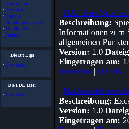
·
Dein Account
·
Downloads
FDL Trier Spiel u
·
Kontakt
Beschreibung:
Spie
·
Mitteilungen aller Art
·
Mitteilungen lesen
Informationen zum 
·
Statistik
allgemeinen Punkte
Version:
1.0
Dateig
Die Bit-Liga
Eingetragen am:
1
·
Downloads
Bewerten
|
Details
Die FDL Trier
Nachmeldeformular
·
Downloads
Beschreibung:
Exce
Version:
1.0
Dateig
Eingetragen am:
2