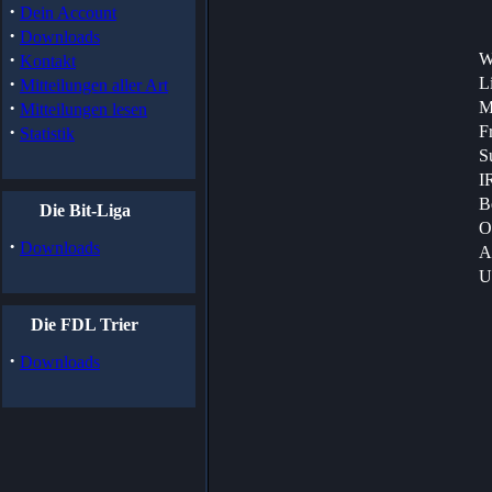
·
Dein Account
·
Downloads
·
W
Kontakt
·
Li
Mitteilungen aller Art
·
M
Mitteilungen lesen
·
F
Statistik
S
I
B
Die Bit-Liga
O
·
Downloads
A
Un
Die FDL Trier
·
Downloads