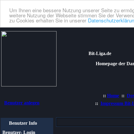
Um Ihnen eine bessere Nutzung unserer Seite zu ermög
weitere Nutzung der Webseite stimmen Sie der Verwend
zu Cookies erhalten Sie in unserer
Datenschutzerkläru
Bit-Liga.de
Homepage der Dartli
::
Home
::
Do
Benutzer anlegen
::
Impressum Bit-
Benutzer Info
Benutzer- Login