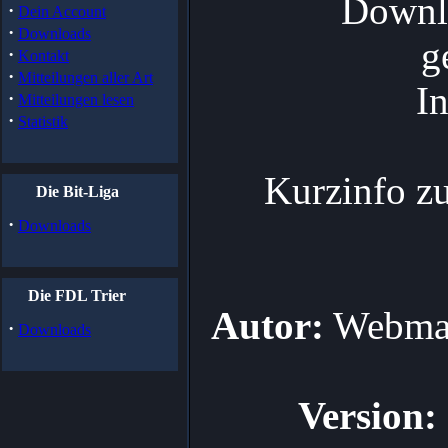
Downlo
·
Dein Account
·
Downloads
g
·
Kontakt
·
Mitteilungen aller Art
I
·
Mitteilungen lesen
·
Statistik
Kurzinfo zur
Die Bit-Liga
·
Downloads
Die FDL Trier
Autor:
Webmas
·
Downloads
Version: