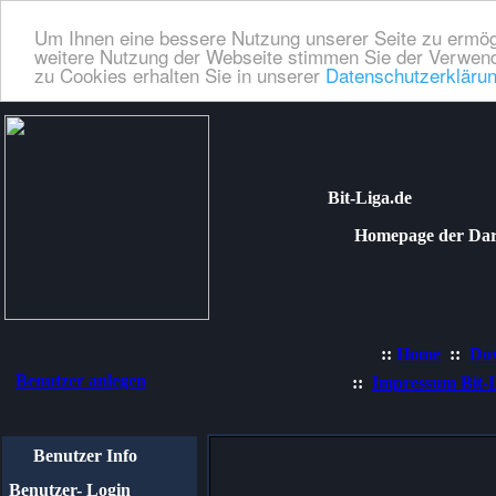
Um Ihnen eine bessere Nutzung unserer Seite zu ermög
weitere Nutzung der Webseite stimmen Sie der Verwend
zu Cookies erhalten Sie in unserer
Datenschutzerkläru
Bit-Liga.de
Homepage der Dartli
::
Home
::
Do
Benutzer anlegen
::
Impressum Bit-
Benutzer Info
Benutzer- Login