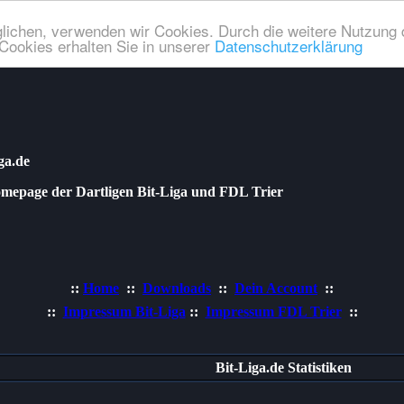
lichen, verwenden wir Cookies. Durch die weitere Nutzung 
Cookies erhalten Sie in unserer
Datenschutzerklärung
ga.de
age der Dartligen Bit-Liga und FDL Trier
::
Home
::
Downloads
::
Dein Account
::
::
Impressum Bit-Liga
::
Impressum FDL Trier
::
Bit-Liga.de Statistiken