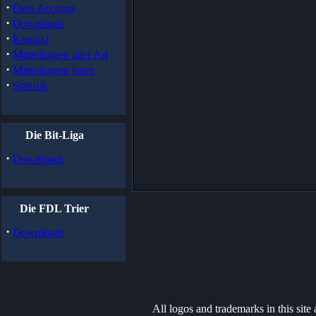
·
Dein Account
·
Downloads
·
Kontakt
·
Mitteilungen aller Art
·
Mitteilungen lesen
·
Statistik
Die Bit-Liga
·
Downloads
Die FDL Trier
·
Downloads
All logos and trademarks in this site