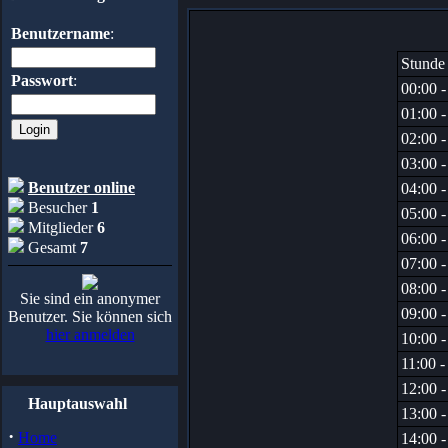
Benutzername
:
Stunde
Passwort
:
00:00 -
01:00 -
02:00 -
03:00 -
Benutzer online
04:00 -
Besucher
1
05:00 -
Mitglieder
6
06:00 -
Gesamt
7
07:00 -
08:00 -
Sie sind ein anonymer
09:00 -
Benutzer. Sie können sich
hier anmelden
10:00 -
11:00 -
12:00 -
Hauptauswahl
13:00 -
·
Home
14:00 -