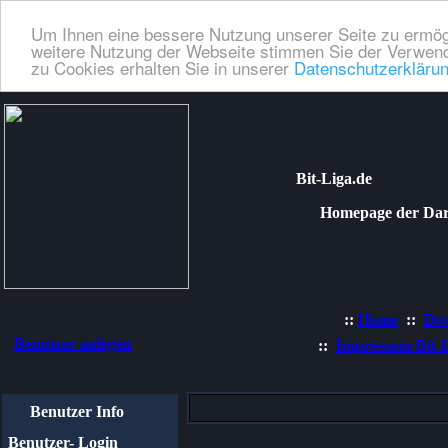
Um Ihnen eine bessere Nutzung unserer Seite zu ermög
weitere Nutzung der Webseite stimmen Sie der Verwend
zu Cookies erhalten Sie in unserer
Datenschutzerkläru
Bit-Liga.de
Homepage der Dartli
::
Home
::
Do
Benutzer anlegen
::
Impressum Bit-
Benutzer Info
Benutzer- Login