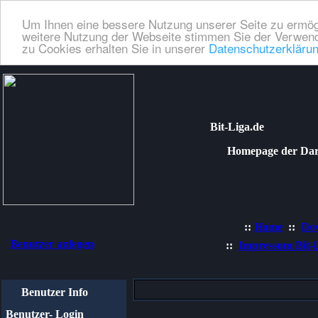
Um Ihnen eine bessere Nutzung unserer Seite zu ermög
weitere Nutzung der Webseite stimmen Sie der Verwend
zu Cookies erhalten Sie in unserer
Datenschutzerkläru
Bit-Liga.de
Homepage der Dartli
::
Home
::
Do
Benutzer anlegen
::
Impressum Bit-
Benutzer Info
Benutzer- Login