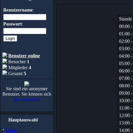
Benutzername
:
Stunde
Passwort
:
00:00 -
01:00 -
02:00 -
03:00 -
Benutzer online
04:00 -
Besucher
1
05:00 -
Mitglieder
4
06:00 -
Gesamt
5
07:00 -
08:00 -
Sie sind ein anonymer
09:00 -
Benutzer. Sie können sich
hier anmelden
10:00 -
11:00 -
12:00 -
Hauptauswahl
13:00 -
·
Home
14:00 -