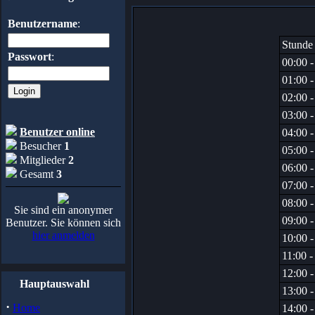
Benutzername
:
Stunde
Passwort
:
00:00 -
01:00 -
02:00 -
03:00 -
Benutzer online
04:00 -
Besucher
1
05:00 -
Mitglieder
2
06:00 -
Gesamt
3
07:00 -
08:00 -
Sie sind ein anonymer
09:00 -
Benutzer. Sie können sich
hier anmelden
10:00 -
11:00 -
12:00 -
Hauptauswahl
13:00 -
·
Home
14:00 -