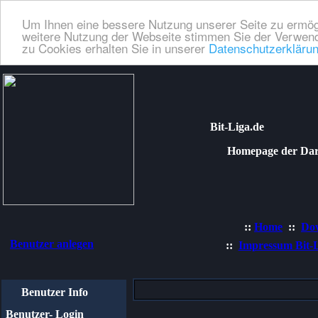
Um Ihnen eine bessere Nutzung unserer Seite zu ermög
weitere Nutzung der Webseite stimmen Sie der Verwend
zu Cookies erhalten Sie in unserer
Datenschutzerkläru
Bit-Liga.de
Homepage der Dartli
::
Home
::
Do
Benutzer anlegen
::
Impressum Bit-
Benutzer Info
Benutzer- Login