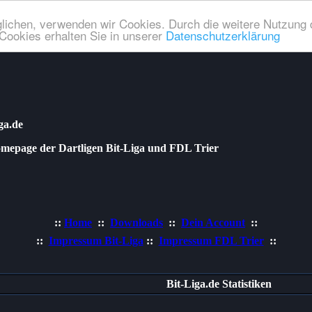
lichen, verwenden wir Cookies. Durch die weitere Nutzung 
Cookies erhalten Sie in unserer
Datenschutzerklärung
ga.de
age der Dartligen Bit-Liga und FDL Trier
::
Home
::
Downloads
::
Dein Account
::
::
Impressum Bit-Liga
::
Impressum FDL Trier
::
Bit-Liga.de Statistiken