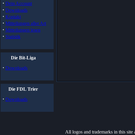
·
Dein Account
·
Downloads
·
Kontakt
·
Mitteilungen aller Art
·
Mitteilungen lesen
·
Statistik
Die Bit-Liga
·
Downloads
Die FDL Trier
·
Downloads
All logos and trademarks in this site