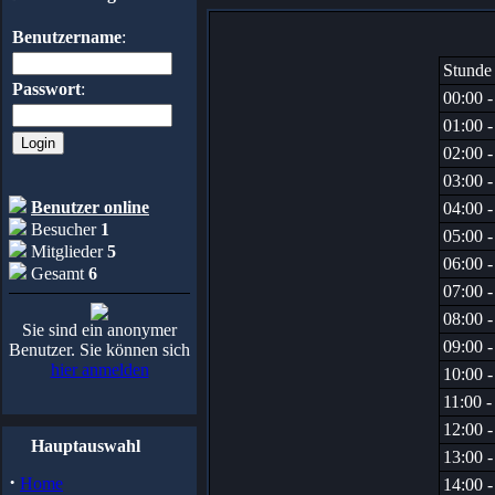
Benutzername
:
Stunde
Passwort
:
00:00 -
01:00 -
02:00 -
03:00 -
Benutzer online
04:00 -
Besucher
1
05:00 -
Mitglieder
5
06:00 -
Gesamt
6
07:00 -
08:00 -
Sie sind ein anonymer
09:00 -
Benutzer. Sie können sich
hier anmelden
10:00 -
11:00 -
12:00 -
Hauptauswahl
13:00 -
·
Home
14:00 -