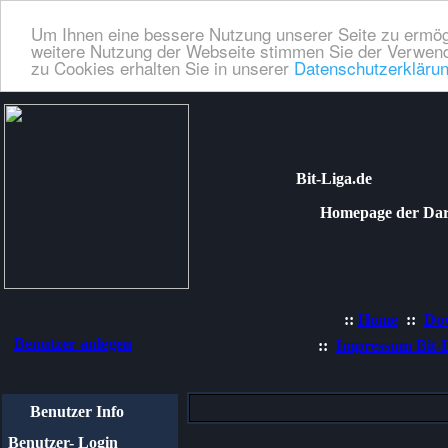
Um Ihnen eine bessere Nutzung unserer Seite zu ermög
weitere Nutzung der Webseite stimmen Sie der Verwend
zu Cookies erhalten Sie in unserer
Datenschutzerkläru
Bit-Liga.de
Homepage der Dartli
::
Home
::
Do
Benutzer anlegen
::
Impressum Bit-
Benutzer Info
Benutzer- Login