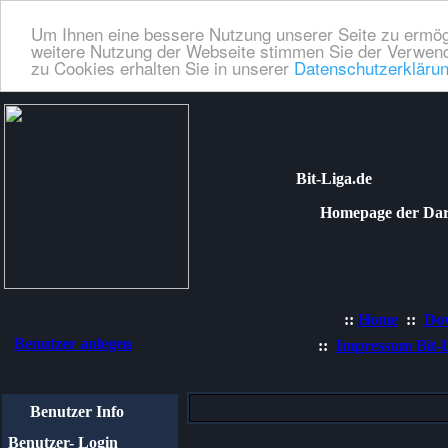
Um Ihnen eine bessere Nutzung unserer Seite zu ermög
weitere Nutzung der Webseite stimmen Sie der Verwend
zu Cookies erhalten Sie in unserer
Datenschutzerkläru
Bit-Liga.de
Homepage der Dartli
::
Home
::
Do
Benutzer anlegen
::
Impressum Bit-
Benutzer Info
Benutzer- Login