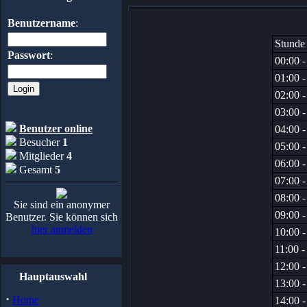
Benutzername
:
Stunde
Passwort
:
00:00 -
01:00 -
02:00 -
03:00 -
Benutzer online
04:00 -
Besucher
1
05:00 -
Mitglieder
4
06:00 -
Gesamt
5
07:00 -
08:00 -
Sie sind ein anonymer
09:00 -
Benutzer. Sie können sich
hier anmelden
10:00 -
11:00 -
12:00 -
Hauptauswahl
13:00 -
·
Home
14:00 -