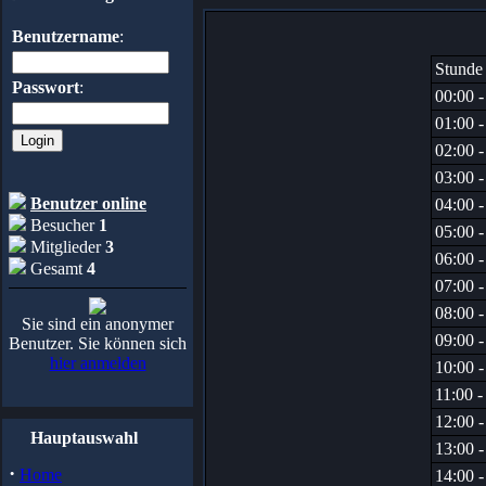
Benutzername
:
Stunde
Passwort
:
00:00 -
01:00 -
02:00 -
03:00 -
Benutzer online
04:00 -
Besucher
1
05:00 -
Mitglieder
3
06:00 -
Gesamt
4
07:00 -
08:00 -
Sie sind ein anonymer
09:00 -
Benutzer. Sie können sich
hier anmelden
10:00 -
11:00 -
12:00 -
Hauptauswahl
13:00 -
·
Home
14:00 -