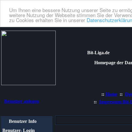
Um Ihnen eine bessere Nutzung unserer Seite zu ermög
weitere Nutzung der Webseite stimmen Sie der Verwend
zu Cookies erhalten Sie in unserer
Datenschutzerkläru
Bit-Liga.de
Homepage der Dartli
::
Home
::
Do
Benutzer anlegen
::
Impressum Bit-
Benutzer Info
Benutzer- Login