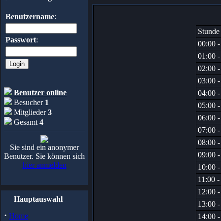
Benutzername
:
Stunde
Passwort
:
00:00 -
01:00 -
02:00 -
03:00 -
Benutzer online
04:00 -
Besucher
1
05:00 -
Mitglieder
3
06:00 -
Gesamt
4
07:00 -
08:00 -
Sie sind ein anonymer
09:00 -
Benutzer. Sie können sich
hier anmelden
10:00 -
11:00 -
12:00 -
Hauptauswahl
13:00 -
·
Home
14:00 -