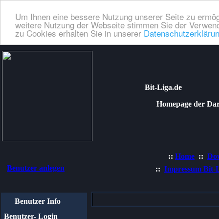
Um Ihnen eine bessere Nutzung unserer Seite zu ermög
weitere Nutzung der Webseite stimmen Sie der Verwend
zu Cookies erhalten Sie in unserer
Datenschutzerkläru
Bit-Liga.de
Homepage der Dartli
::
Home
::
Do
Benutzer anlegen
::
Impressum Bit-
Benutzer Info
Benutzer- Login