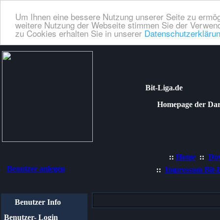
Um Ihnen eine bessere Nutzung unserer Seite zu ermög
weitere Nutzung der Webseite stimmen Sie der Verwend
zu Cookies erhalten Sie in unserer
Datenschutzerkläru
Bit-Liga.de
Homepage der Dartli
::
Home
::
Do
Benutzer anlegen
::
Impressum Bit-
Benutzer Info
Benutzer- Login