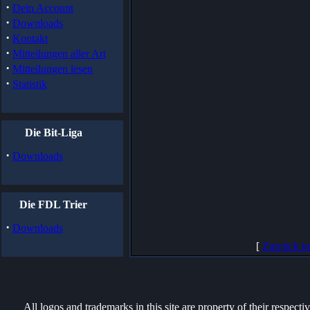
·
Dein Account
·
Downloads
·
Kontakt
·
Mitteilungen aller Art
·
Mitteilungen lesen
·
Statistik
Die Bit-Liga
·
Downloads
Die FDL Trier
·
Downloads
[
Zurcück i
All logos and trademarks in this site are property of their respect